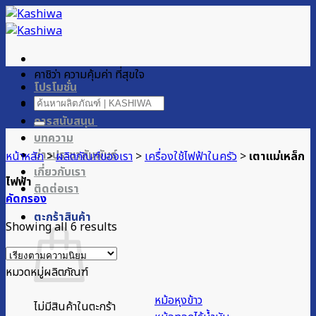
ข้าม
ไป
ยัง
เนื้อหา
คาชิว่า ความคุ้มค่า ที่สุขใจ
โปรโมชั่น
ค้นหา:
ผลิตภัณฑ์ของเรา
การสนับสนุน
บทความ
ข่าวประชาสัมพันธ์
หน้าหลัก
>
ผลิตภัณฑ์ของเรา
>
เครื่องใช้ไฟฟ้าในครัว
>
เตาแม่เหล็ก
เกี่ยวกับเรา
ไฟฟ้า
ติดต่อเรา
คัดกรอง
ตะกร้าสินค้า
Sorted
Showing all 6 results
by
popularity
หมวดหมู่ผลิตภัณฑ์
หม้อหุงข้าว
ไม่มีสินค้าในตะกร้า