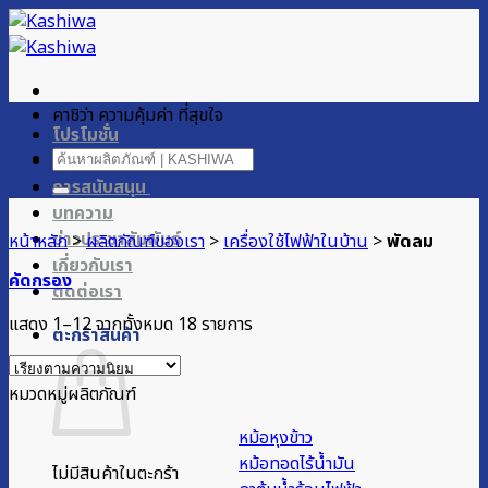
ข้าม
ไป
ยัง
เนื้อหา
คาชิว่า ความคุ้มค่า ที่สุขใจ
โปรโมชั่น
ค้นหา:
ผลิตภัณฑ์ของเรา
การสนับสนุน
บทความ
ข่าวประชาสัมพันธ์
หน้าหลัก
>
ผลิตภัณฑ์ของเรา
>
เครื่องใช้ไฟฟ้าในบ้าน
>
พัดลม
เกี่ยวกับเรา
คัดกรอง
ติดต่อเรา
Sorted
แสดง 1–12 จากทั้งหมด 18 รายการ
ตะกร้าสินค้า
by
popularity
หมวดหมู่ผลิตภัณฑ์
หม้อหุงข้าว
หม้อทอดไร้น้ำมัน
ไม่มีสินค้าในตะกร้า