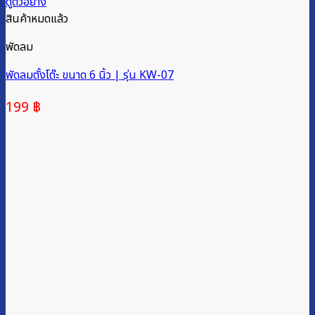
ดูตัวอย่าง
สินค้าหมดแล้ว
พัดลม
พัดลมตั้งโต๊ะ ขนาด 6 นิ้ว | รุ่น KW-07
199
฿