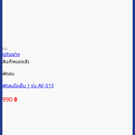
ดูตัวอย่าง
สินค้าหมดแล้ว
พัดลม
พัดลมไอเย็น | รุ่น AV-513
990
฿