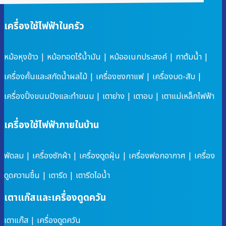
เครื่องใช้ไฟฟ้าในครัว
หม้อหุงข้าว
|
หม้อทอดไร้น้ำมัน
|
หม้ออเนกประสงค์
|
กาต้มน้ำ
|
เครื่องคั้นและสกัดน้ำผลไม้
|
เครื่องชงกาแฟ
|
เครื่องบด-สับ
|
เครื่องปิ้งขนมปังและทำขนม
|
เตาย่าง
|
เตาอบ
|
เตาแม่เหล็กไฟฟ้า
เครื่องใช้ไฟฟ้าภายในบ้าน
พัดลม
|
เครื่องซักผ้า
|
เครื่องดูดฝุ่น
|
เครื่องฟอกอากาศ
|
เครื่อง
ดูดความชื้น
|
เตารีด
|
เตารีดไอน้ำ
เตาแก๊สและเครื่องดูดควัน
เตาแก๊ส
|
เครื่องดูดควัน