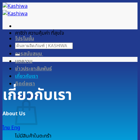
ข้าม
ไป
ยัง
เนื้อหา
คาชิว่า ความคุ้มค่า ที่สุขใจ
โปรโมชั่น
ค้นหา:
ผลิตภัณฑ์ของเรา
การสนับสนุน
บทความ
ข่าวประชาสัมพันธ์
เกี่ยวกับเรา
ติดต่อเรา
เกี่ยวกับเรา
ตะกร้าสินค้า
About Us
ไทย
Eng
ไม่มีสินค้าในตะกร้า