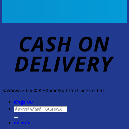
D
Kashiwa 2026 © K.P.Kamolkij Intertrade Co. Ltd
เข้าสู่ระบบ
ค้นหา:
หน้าหลัก