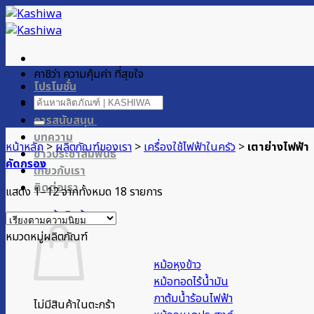
ข้าม
ไป
ยัง
เนื้อหา
คาชิว่า ความคุ้มค่า ที่สุขใจ
โปรโมชั่น
ค้นหา:
ผลิตภัณฑ์ของเรา
การสนับสนุน
บทความ
หน้าหลัก
>
ผลิตภัณฑ์ของเรา
>
เครื่องใช้ไฟฟ้าในครัว
>
เตาย่างไฟฟ้า
ข่าวประชาสัมพันธ์
คัดกรอง
เกี่ยวกับเรา
ติดต่อเรา
Sorted
แสดง 1–12 จากทั้งหมด 18 รายการ
by
ตะกร้าสินค้า
popularity
หมวดหมู่ผลิตภัณฑ์
หม้อหุงข้าว
หม้อทอดไร้น้ำมัน
กาต้มน้ำร้อนไฟฟ้า
ไม่มีสินค้าในตะกร้า