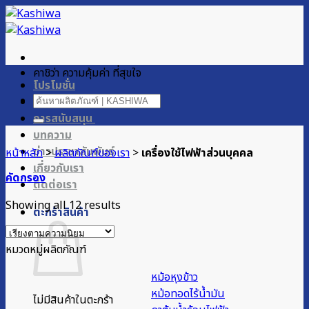
ข้าม
ไป
ยัง
เนื้อหา
คาชิว่า ความคุ้มค่า ที่สุขใจ
โปรโมชั่น
ค้นหา:
ผลิตภัณฑ์ของเรา
การสนับสนุน
บทความ
ข่าวประชาสัมพันธ์
หน้าหลัก
>
ผลิตภัณฑ์ของเรา
>
เครื่องใช้ไฟฟ้าส่วนบุคคล
เกี่ยวกับเรา
คัดกรอง
ติดต่อเรา
Sorted
Showing all 12 results
ตะกร้าสินค้า
by
popularity
หมวดหมู่ผลิตภัณฑ์
หม้อหุงข้าว
หม้อทอดไร้น้ำมัน
ไม่มีสินค้าในตะกร้า