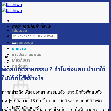
ข้าม
ไป
ยัง
เนื้อหา
คาชิว่า ความคุ้มค่า ที่สุขใจ
โปรโมชั่น
ค้นหา:
ผลิตภัณฑ์ของเรา
การสนับสนุน
บทความ
ข่าวประชาสัมพันธ์
10
เกี่ยวกับเรา
มี.ค.
ติดต่อเรา
พัดลมอุตสาหกรรม ? ทำไมจึงนิยม นำมาใช้
ตะกร้าสินค้า
ในบ้านได้อย่างไร
หากกล่าวถึง พัดลมอุตสาหกรรมแล้ว เราจะนึกถึงพัดลมตัว
ใหญ่ๆ ที่มีขนาด 18 นิ้ว ขึ้นไป และมักมีหลายๆแบบที่มีใบพัด
ไม่มีสินค้าในตะกร้า
เหล็ก ส่งเสียงดังและมอเตอร์ที่ใหญ่กว่า กินไฟฟ้ามากกว่าขนาด