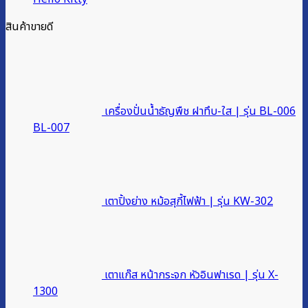
สินค้าขายดี
เครื่องปั่นน้ำธัญพืช ฝาทึบ-ใส | รุ่น BL-006
BL-007
เตาปิ้งย่าง หม้อสุกี้ไฟฟ้า | รุ่น KW-302
เตาแก๊ส หน้ากระจก หัวอินฟาเรด | รุ่น X-
1300