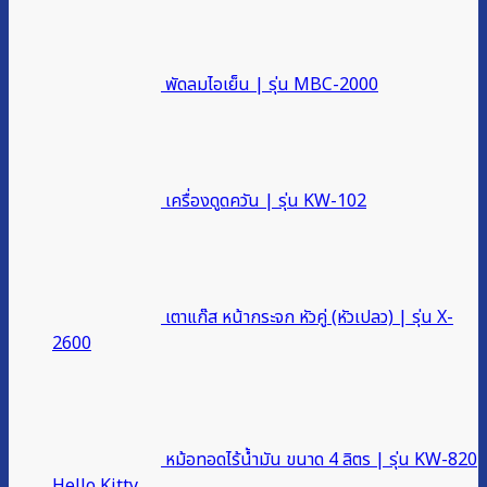
พัดลมไอเย็น | รุ่น MBC-2000
เครื่องดูดควัน | รุ่น KW-102
เตาแก๊ส หน้ากระจก หัวคู่ (หัวเปลว) | รุ่น X-
2600
หม้อทอดไร้น้ำมัน ขนาด 4 ลิตร | รุ่น KW-820
Hello Kitty