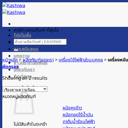
ข้าม
ไป
ยัง
เนื้อหา
คาชิว่า ความคุ้มค่า ที่สุขใจ
โปรโมชั่น
ค้นหา:
ผลิตภัณฑ์ของเรา
การสนับสนุน
บทความ
หน้าหลัก
>
ผลิตภัณฑ์ของเรา
>
เครื่องใช้ไฟฟ้าส่วนบุคคล
>
เครื่องหน
ข่าวประชาสัมพันธ์
คัดกรอง
เกี่ยวกับเรา
ติดต่อเรา
Sorted
Showing all 2 results
by
ตะกร้าสินค้า
popularity
หมวดหมู่ผลิตภัณฑ์
หม้อหุงข้าว
หม้อทอดไร้น้ำมัน
กาต้มน้ำร้อนไฟฟ้า
ไม่มีสินค้าในตะกร้า