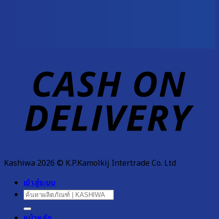
D
Kashiwa 2026 © K.P.Kamolkij Intertrade Co. Ltd
เข้าสู่ระบบ
ค้นหา:
หน้าหลัก