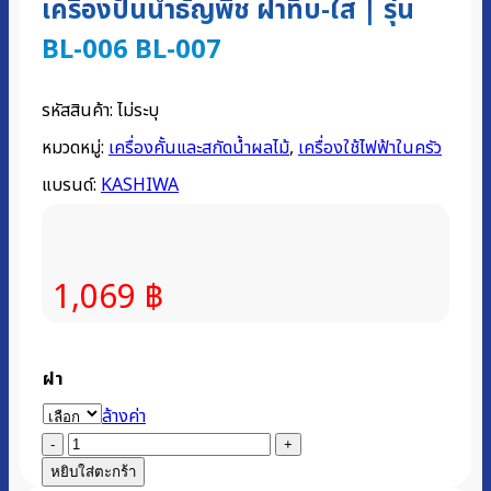
เครื่องปั่นน้ำธัญพืช ฝาทึบ-ใส | รุ่น
BL-006 BL-007
รหัสสินค้า:
ไม่ระบุ
หมวดหมู่:
เครื่องคั้นและสกัดน้ำผลไม้
,
เครื่องใช้ไฟฟ้าในครัว
แบรนด์:
KASHIWA
1,069
฿
ฝา
ล้างค่า
จำนวน
เครื่อง
หยิบใส่ตะกร้า