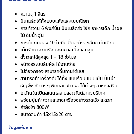
ความจุ 1 ลิตร
ปั่นเมล็ดได้ทั้งแบบแห้งและแบบเปียก
การทำงาน 6 ฟังก์ชั่น ปั่นเมล็ดถั่ว โจ๊ก อาหารเด็ก น้ำผล
ไม้ ต้มน้ำ อุ่น
การทำงานของ 10 ใบมีด ปั่นอย่างละเอียด นุ่มเนียน
เก็บรักษาความร้อนอย่างต่อเนื่องอบอุ่น
ตั้งเวลาได้สูงสุด 1 – 18 ชั่วโมง
หน้าจอระบบสัมผัส ใช้งานง่าย
ไม่ต้องกรอง สามารถดื่มทานได้เลย
สามารถทำเครื่องดื่มได้ทั้ง แบบร้อน แบบเย็น ปั่นน้ำ
ธัญพืช ถั่วต่างๆ ฟักทอง ข้าว ผลไม้ต่างๆ อาหารเสริม
โถด้านในเป็นสเตนเลส ปลอดภับต่อการบริโภค
พร้อมปุ่มทำความสะอาดเครื่องอย่างรวดเร็ว สะดวก
กำลังไฟ 800W
ขนาดสินค้า 15x15x26 cm.
ข้อมูลเพิ่มเติม