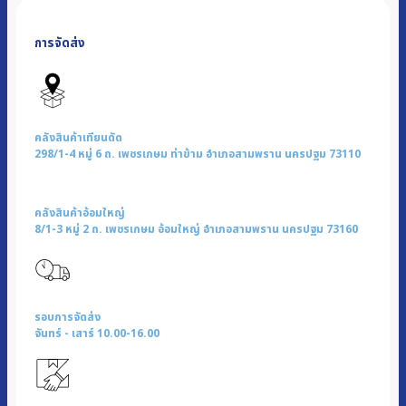
ปั่น
น้ำ
การจัดส่ง
ธัญพืช
ฝา
ทึบ-
ใส
|
คลังสินค้าเทียนดัด
รุ่น
298/1-4 หมู่ 6 ถ. เพชรเกษม ท่าข้าม อำเภอสามพราน นครปฐม 73110
BL-
006
คลังสินค้าอ้อมใหญ่
BL-
8/1-3 หมู่ 2 ถ. เพชรเกษม อ้อมใหญ่ อำเภอสามพราน นครปฐม 73160
007
ชิ้น
รอบการจัดส่ง
จันทร์ - เสาร์ 10.00-16.00