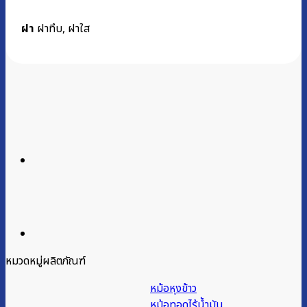
ฝา
ฝาทึบ, ฝาใส
หมวดหมู่ผลิตภัณฑ์
หม้อหุงข้าว
หม้อทอดไร้น้ำมัน