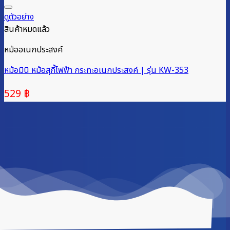
ดูตัวอย่าง
สินค้าหมดแล้ว
หม้ออเนกประสงค์
หม้อมินิ หม้อสุกี้ไฟฟ้า กระทะอเนกประสงค์ | รุ่น KW-353
529
฿