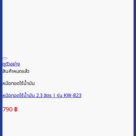
ดูตัวอย่าง
สินค้าหมดแล้ว
หม้อทอดไร้น้ำมัน
หม้อทอดไร้น้ำมัน 2.3 ลิตร | รุ่น KW-823
790
฿