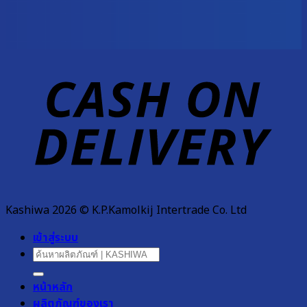
D
Kashiwa 2026 © K.P.Kamolkij Intertrade Co. Ltd
เข้าสู่ระบบ
ค้นหา:
หน้าหลัก
ผลิตภัณฑ์ของเรา