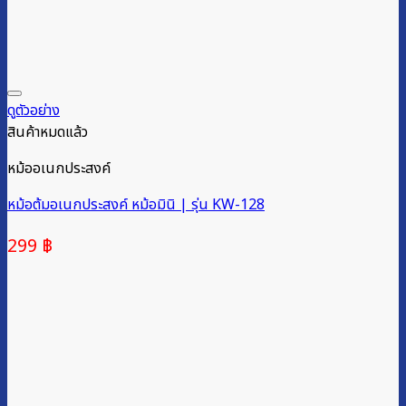
ดูตัวอย่าง
สินค้าหมดแล้ว
หม้ออเนกประสงค์
หม้อต้มอเนกประสงค์ หม้อมินิ | รุ่น KW-128
299
฿