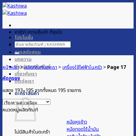
ข้าม
ไป
ยัง
เนื้อหา
คาชิว่า ความคุ้มค่า ที่สุขใจ
โปรโมชั่น
ค้นหา:
ผลิตภัณฑ์ของเรา
การสนับสนุน
บทความ
ข่าวประชาสัมพันธ์
หน้าหลัก
>
ผลิตภัณฑ์ของเรา
>
เครื่องใช้ไฟฟ้าในครัว
>
Page 17
เกี่ยวกับเรา
คัดกรอง
ติดต่อเรา
Sorted
แสดง 193–195 จากทั้งหมด 195 รายการ
ตะกร้าสินค้า
by
popularity
หมวดหมู่ผลิตภัณฑ์
หม้อหุงข้าว
หม้อทอดไร้น้ำมัน
ไม่มีสินค้าในตะกร้า