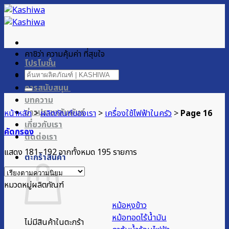
ข้าม
ไป
ยัง
เนื้อหา
คาชิว่า ความคุ้มค่า ที่สุขใจ
โปรโมชั่น
ค้นหา:
ผลิตภัณฑ์ของเรา
การสนับสนุน
บทความ
ข่าวประชาสัมพันธ์
หน้าหลัก
>
ผลิตภัณฑ์ของเรา
>
เครื่องใช้ไฟฟ้าในครัว
>
Page 16
เกี่ยวกับเรา
คัดกรอง
ติดต่อเรา
Sorted
แสดง 181–192 จากทั้งหมด 195 รายการ
ตะกร้าสินค้า
by
popularity
หมวดหมู่ผลิตภัณฑ์
หม้อหุงข้าว
หม้อทอดไร้น้ำมัน
ไม่มีสินค้าในตะกร้า