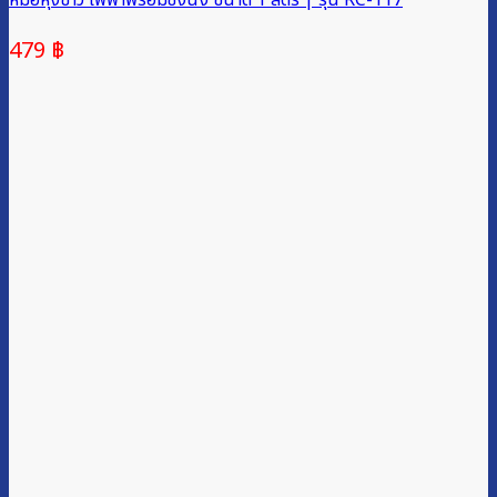
หม้อหุงข้าว ไฟฟ้าพร้อมซึ้งนึ่ง ขนาด 1 ลิตร | รุ่น RC-117
479
฿