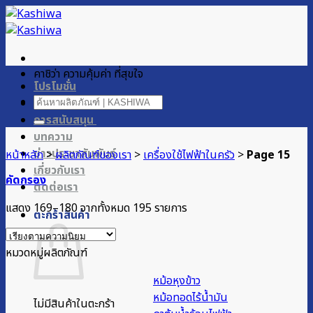
ข้าม
ไป
ยัง
เนื้อหา
คาชิว่า ความคุ้มค่า ที่สุขใจ
โปรโมชั่น
ค้นหา:
ผลิตภัณฑ์ของเรา
การสนับสนุน
บทความ
ข่าวประชาสัมพันธ์
หน้าหลัก
>
ผลิตภัณฑ์ของเรา
>
เครื่องใช้ไฟฟ้าในครัว
>
Page 15
เกี่ยวกับเรา
คัดกรอง
ติดต่อเรา
Sorted
แสดง 169–180 จากทั้งหมด 195 รายการ
ตะกร้าสินค้า
by
popularity
หมวดหมู่ผลิตภัณฑ์
หม้อหุงข้าว
หม้อทอดไร้น้ำมัน
ไม่มีสินค้าในตะกร้า