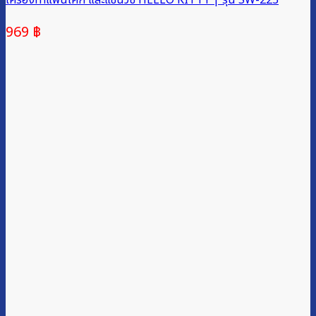
เครื่องทำแพนเค้ก และแซนวิช HELLO KITTY | รุ่น SW-223
969
฿