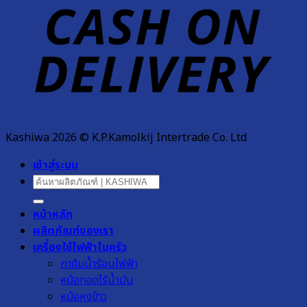
D
Kashiwa 2026 © K.P.Kamolkij Intertrade Co. Ltd
เข้าสู่ระบบ
ค้นหา:
หน้าหลัก
ผลิตภัณฑ์ของเรา
เครื่องใช้ไฟฟ้าในครัว
กาต้มน้ำร้อนไฟฟ้า
หม้อทอดไร้น้ำมัน
หม้อหุงข้าว