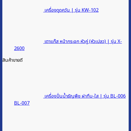
เครื่องดูดควัน | รุ่น KW-102
เตาแก๊ส หน้ากระจก หัวคู่ (หัวเปลว) | รุ่น X-
2600
สินค้าขายดี
เครื่องปั่นน้ำธัญพืช ฝาทึบ-ใส | รุ่น BL-006
BL-007