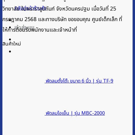
กลับสู่หน้าร้านค้า
วิทยาลัย ในพระราชูปถัมภ์ จังหวัดนครปฐม เมื่อวันที่ 25
กรกฎาคม 2568 และทางบริษัท ขอขอบคุณ ศูนย์เด็กเล็ก ที่
เข้าสู่ระบบ
ให้การต้อนรับพนักงานและเจ้าหน้าที่
สินค้าใหม่
พัดลมตั้งโต๊ะ ขนาด 6 นิ้ว | รุ่น TF-9
พัดลมไอเย็น | รุ่น MBC-2000