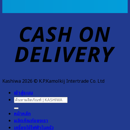
D
Kashiwa 2026 © K.P.Kamolkij Intertrade Co. Ltd
เข้าสู่ระบบ
ค้นหา:
หน้าหลัก
ผลิตภัณฑ์ของเรา
เครื่องใช้ไฟฟ้าในครัว