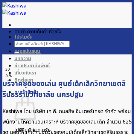
ข้าม
ไป
ยัง
เนื้อหา
คาชิว่า ความคุ้มค่า ที่สุขใจ
โปรโมชั่น
ค้นหา:
ผลิตภัณฑ์ของเรา
การสนับสนุน
บทความ
ข่าวประชาสัมพันธ์
30
เกี่ยวกับเรา
ก.ค.
ติดต่อเรา
บริจาคชุดของเล่น ศูนย์เด็กเล็กวิทยาเขตสิ
ตะกร้าสินค้า
รินธรราชวิทยาลัย นครปฐม
Kashiwa โดย บริษัท เค.พี. กมลกิจ อินเตอร์เทรด จำกัด พร้อม
พนักงานให้ความอนุเคราะห์ บริจาคชุดของเล่นเด็ก จำนวน 625
ไม่มีสินค้าในตะกร้า
ชุด มอบให้แก่เด็กปฐมวัยของศูนย์เด็กเล็กวิทยาเขตสิรินธรราช