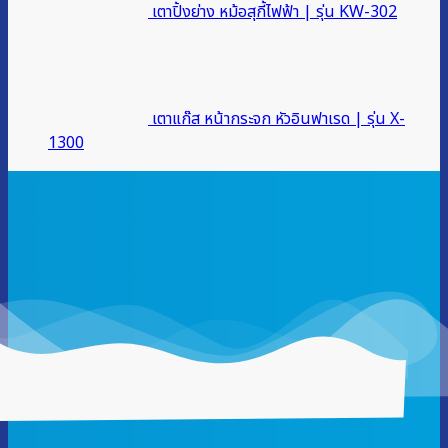
เตาปิ้งย่าง หม้อสุกี้ไฟฟ้า | รุ่น KW-302
เตาแก๊ส หน้ากระจก หัวอินฟาเรด | รุ่น X-
1300