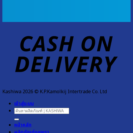
D
Kashiwa 2026 © K.P.Kamolkij Intertrade Co. Ltd
เข้าสู่ระบบ
ค้นหา:
หน้าหลัก
ผลิตภัณฑ์ของเรา