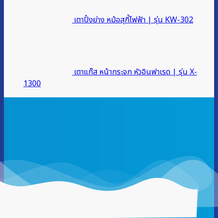
เตาปิ้งย่าง หม้อสุกี้ไฟฟ้า | รุ่น KW-302
เตาแก๊ส หน้ากระจก หัวอินฟาเรด | รุ่น X-
1300