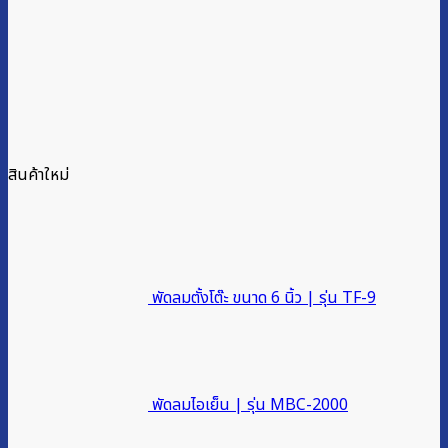
สินค้าใหม่
พัดลมตั้งโต๊ะ ขนาด 6 นิ้ว | รุ่น TF-9
พัดลมไอเย็น | รุ่น MBC-2000