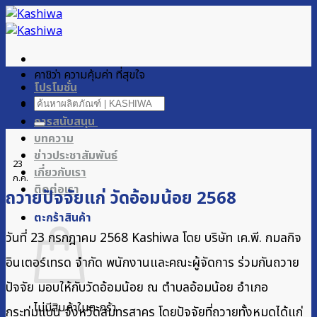
ข้าม
ไป
ยัง
เนื้อหา
คาชิว่า ความคุ้มค่า ที่สุขใจ
โปรโมชั่น
ค้นหา:
ผลิตภัณฑ์ของเรา
การสนับสนุน
บทความ
ข่าวประชาสัมพันธ์
23
เกี่ยวกับเรา
ก.ค.
ติดต่อเรา
ถวายปัจจัยแก่ วัดอ้อมน้อย 2568
ตะกร้าสินค้า
วันที่ 23 กรกฎาคม 2568 Kashiwa โดย บริษัท เค.พี. กมลกิจ
อินเตอร์เทรด จำกัด พนักงานและคณะผู้จัดการ ร่วมกันถวาย
ปัจจัย มอบให้กับวัดอ้อมน้อย ณ ตำบลอ้อมน้อย อำเภอ
ไม่มีสินค้าในตะกร้า
กระทุ่มแบน จังหวัดสมุทรสาคร โดยปัจจัยที่ถวายทั้งหมดได้แก่