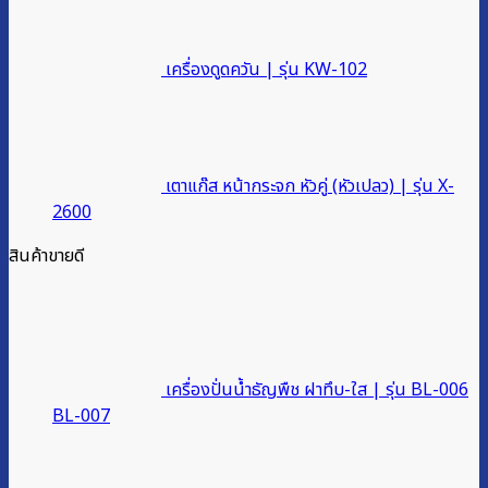
เครื่องดูดควัน | รุ่น KW-102
เตาแก๊ส หน้ากระจก หัวคู่ (หัวเปลว) | รุ่น X-
2600
สินค้าขายดี
เครื่องปั่นน้ำธัญพืช ฝาทึบ-ใส | รุ่น BL-006
BL-007