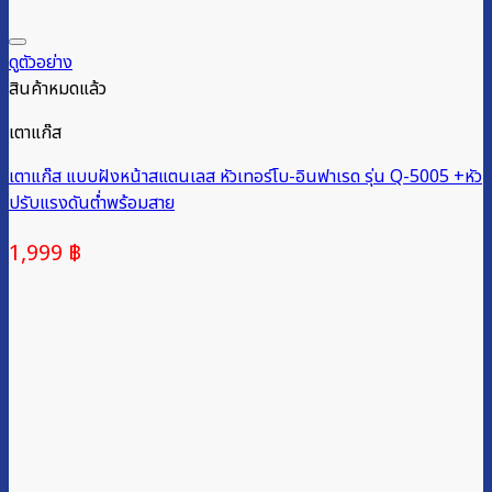
ดูตัวอย่าง
สินค้าหมดแล้ว
เตาแก๊ส
เตาแก๊ส แบบฝังหน้าสแตนเลส หัวเทอร์โบ-อินฟาเรด รุ่น Q-5005 +หัว
ปรับแรงดันต่ำพร้อมสาย
1,999
฿