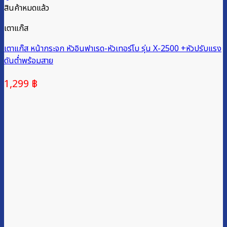
สินค้าหมดแล้ว
เตาแก๊ส
เตาแก๊ส หน้ากระจก หัวอินฟาเรด-หัวเทอร์โบ รุ่น X-2500 +หัวปรับแรง
ดันต่ำพร้อมสาย
1,299
฿