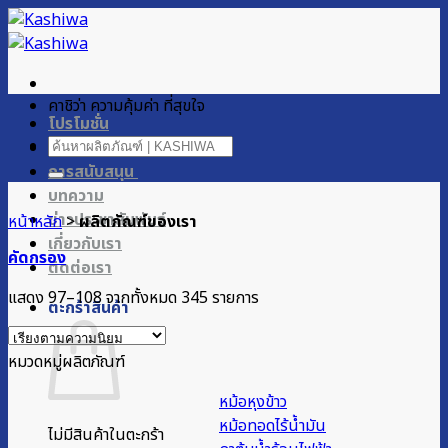
ข้าม
ไป
ยัง
เนื้อหา
คาชิว่า ความคุ้มค่า ที่สุขใจ
โปรโมชั่น
ค้นหา:
ผลิตภัณฑ์ของเรา
การสนับสนุน
บทความ
ข่าวประชาสัมพันธ์
หน้าหลัก
>
ผลิตภัณฑ์ของเรา
เกี่ยวกับเรา
คัดกรอง
ติดต่อเรา
Sorted
แสดง 97–108 จากทั้งหมด 345 รายการ
ตะกร้าสินค้า
by
popularity
หมวดหมู่ผลิตภัณฑ์
หม้อหุงข้าว
หม้อทอดไร้น้ำมัน
ไม่มีสินค้าในตะกร้า