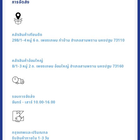
การจัดส่ง
ไฟฟ้า
แบบ
ใส
1.8
ลิตร
คลังสินค้าเทียนดัด
|
298/1-4 หมู่ 6 ถ. เพชรเกษม ท่าข้าม อำเภอสามพราน นครปฐม 73110
รุ่น
EK-
คลังสินค้าอ้อมใหญ่
188
8/1-3 หมู่ 2 ถ. เพชรเกษม อ้อมใหญ่ อำเภอสามพราน นครปฐม 73160
ชิ้น
รอบการจัดส่ง
จันทร์ - เสาร์ 10.00-16.00
กรุงเทพและปริมณฑล
รับสินค้าภายใน 1-3 วัน