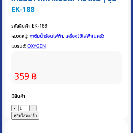
EK-188
รหัสสินค้า:
EK-188
หมวดหมู่:
กาต้มน้ำร้อนไฟฟ้า
,
เครื่องใช้ไฟฟ้าในครัว
แบรนด์:
OXYGEN
359
฿
มีสินค้า
จำนวน
กา
หยิบใส่ตะกร้า
ต้ม
น้ำ