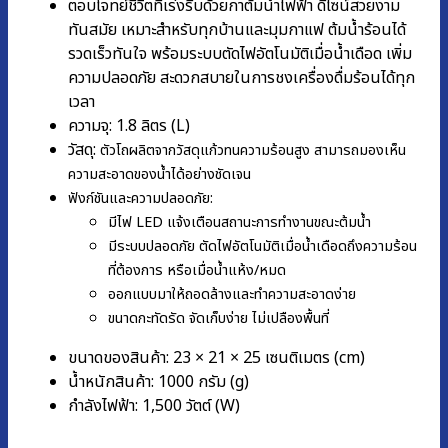
ตอบโจทย์ชีวิตที่เร่งรีบด้วยกาต้มน้ำไฟฟ้า ดีไซน์สวยงาม
ทันสมัย เหมาะสำหรับทุกบ้านและมุมกาแฟ ต้มน้ำร้อนได้
รวดเร็วทันใจ พร้อมระบบตัดไฟอัตโนมัติเมื่อน้ำเดือด เพิ่ม
ความปลอดภัย สะดวกสบายในการชงเครื่องดื่มร้อนได้ทุก
เวลา
ความจุ: 1.8 ลิตร (L)
วัสดุ:
ตัวโถผลิตจากวัสดุแก้วทนความร้อนสูง สามารถมองเห็น
ความสะอาดของน้ำได้อย่างชัดเจน
ฟังก์ชันและความปลอดภัย:
มีไฟ LED แจ้งเตือนสถานะการทำงานขณะต้มน้ำ
มีระบบปลอดภัย ตัดไฟอัตโนมัติเมื่อน้ำเดือดถึงความร้อน
ที่ต้องการ หรือเมื่อน้ำแห้ง/หมด
ออกแบบมาให้ถอดล้างและทำความสะอาดง่าย
ขนาดกะทัดรัด จัดเก็บง่าย ไม่เปลืองพื้นที่
ขนาดของสินค้า: 23 × 21 × 25 เซนติเมตร (cm)
น้ำหนักสินค้า: 1000 กรัม (g)
กำลังไฟฟ้า: 1,500 วัตต์ (W)