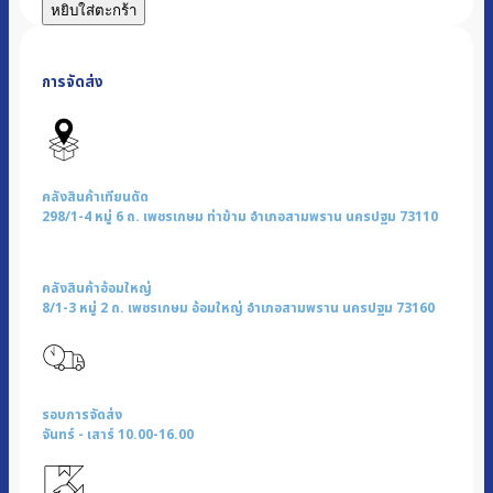
เครื่อง
หยิบใส่ตะกร้า
บด
กาแฟ
การจัดส่ง
Small
Quantitative
Grinder
|
รุ่น
คลังสินค้าเทียนดัด
CG-
298/1-4 หมู่ 6 ถ. เพชรเกษม ท่าข้าม อำเภอสามพราน นครปฐม 73110
01
ชิ้น
คลังสินค้าอ้อมใหญ่
8/1-3 หมู่ 2 ถ. เพชรเกษม อ้อมใหญ่ อำเภอสามพราน นครปฐม 73160
รอบการจัดส่ง
จันทร์ - เสาร์ 10.00-16.00