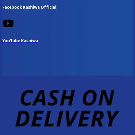
Facebook Kashiwa Official
YouTube Kashiwa
D