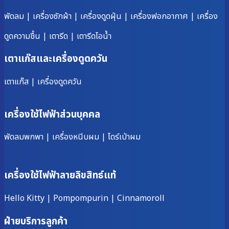
พัดลม
|
เครื่องซักผ้า
|
เครื่องดูดฝุ่น
|
เครื่องฟอกอากาศ
|
เครื่อง
ดูดความชื้น
|
เตารีด
|
เตารีดไอน้ำ
เตาแก๊สและเครื่องดูดควัน
เตาแก๊ส
|
เครื่องดูดควัน
เครื่องใช้ไฟฟ้าส่วนบุคคล
พัดลมพกพา
|
เครื่องหนีบผม
|
ไดร์เป่าผม
เครื่องใช้ไฟฟ้าลายลิขสิทธ์แท้
Hello Kitty
|
Pompompurin
|
Cinnamoroll
ฝ่ายบริการลูกค้า