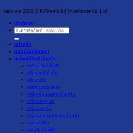
Kashiwa 2026 © K.P.Kamolkij Intertrade Co. Ltd
เข้าสู่ระบบ
ค้นหา:
หน้าหลัก
ผลิตภัณฑ์ของเรา
เครื่องใช้ไฟฟ้าในครัว
กาต้มน้ำร้อนไฟฟ้า
หม้อทอดไร้น้ำมัน
หม้อหุงข้าว
หม้ออเนกประสงค์
เครื่องคั้นและสกัดน้ำผลไม้
เครื่องชงกาแฟ
เครื่องบด-สับ
เครื่องปิ้งขนมปังและทำขนม
เตาย่างไฟฟ้า
เตาแม่เหล็กไฟฟ้า