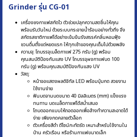
Grinder รุ่น CG-01
เครื่องชงกาแฟสกัดไว ตัวช่วยปลุกความสดชื่นให้คุณ
พร้อมรับวันใหม่ ด้วยระบบกระจายน้ำร้อนอย่างทั่วถึง จึง
สกัดรสชาติกาแฟได้อย่างเข้มข้นรังสรรค์กลิ่นหอมฟุ้ง
ชวนดื่มตั้งแต่หยดแรก ให้ทุกเช้าของคุณเต็มไปด้วยพลัง
ความจุ: โถบรรจุเมล็ดกาแฟ 275 กรัม (g) พร้อม
คุณสมบัติป้องกันแสง UV โถบรรจุผงกาแฟบด 100
กรัม (g) พร้อมคุณสมบัติป้องกันแสง UV
วัสดุ:
หน้าจอแสดงผลดิจิทัล LED พร้อมปุ่มกด สวยงาม
ใช้งานง่าย
ฟันบดจานบดขนาด 40 มิลลิเมตร (mm) แข็งแรง
ทนทาน บดเมล็ดกาแฟได้สม่ำเสมอ
โถบดออกแบบให้ถอดออกเพื่อล้างทำความสะอาดได้
ง่าย เพียงกดคลายตัวล็อก
ตัวเครื่องสีดำ ดีไซน์กะทัดรัด เหมาะสำหรับใช้งานใน
บ้าน ครัวเรือน หรือร้านกาแฟขนาดเล็ก