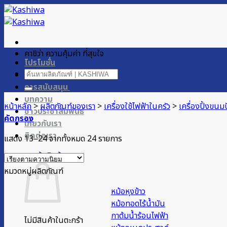
ข้าม
ไป
ยัง
เนื้อหา
คาชิว่า ความคุ้มค่า ที่สุขใจ
โปรโมชั่น
ค้นหา:
ผลิตภัณฑ์ของเรา
การสนับสนุน
บทความ
หน้าหลัก
>
ผลิตภัณฑ์ของเรา
>
เครื่องใช้ไฟฟ้าในครัว
>
เครื่องปิ้งขน
ข่าวประชาสัมพันธ์
คัดกรอง
เกี่ยวกับเรา
ติดต่อเรา
Sorted
แสดง 13–24 จากทั้งหมด 24 รายการ
by
ตะกร้าสินค้า
popularity
หมวดหมู่ผลิตภัณฑ์
หม้อหุงข้าว
หม้อทอดไร้น้ำมัน
กาต้มน้ำร้อนไฟฟ้า
ไม่มีสินค้าในตะกร้า