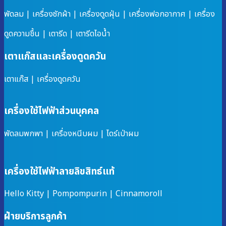
พัดลม
|
เครื่องซักผ้า
|
เครื่องดูดฝุ่น
|
เครื่องฟอกอากาศ
|
เครื่อง
ดูดความชื้น
|
เตารีด
|
เตารีดไอน้ำ
เตาแก๊สและเครื่องดูดควัน
เตาแก๊ส
|
เครื่องดูดควัน
เครื่องใช้ไฟฟ้าส่วนบุคคล
พัดลมพกพา
|
เครื่องหนีบผม
|
ไดร์เป่าผม
เครื่องใช้ไฟฟ้าลายลิขสิทธ์แท้
Hello Kitty
|
Pompompurin
|
Cinnamoroll
ฝ่ายบริการลูกค้า