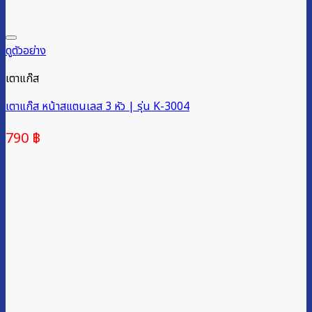
ดูตัวอย่าง
เตาแก๊ส
เตาแก๊ส หน้าสแตนเลส 3 หัว | รุ่น K-3004
790
฿