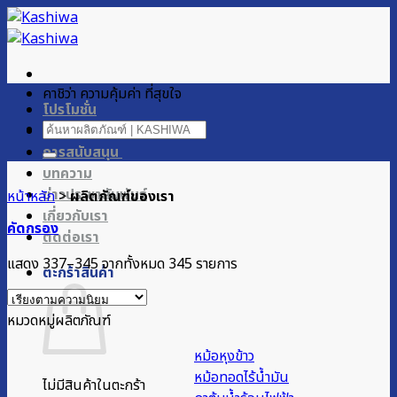
ข้าม
ไป
ยัง
เนื้อหา
คาชิว่า ความคุ้มค่า ที่สุขใจ
โปรโมชั่น
ค้นหา:
ผลิตภัณฑ์ของเรา
การสนับสนุน
บทความ
ข่าวประชาสัมพันธ์
หน้าหลัก
>
ผลิตภัณฑ์ของเรา
เกี่ยวกับเรา
คัดกรอง
ติดต่อเรา
Sorted
แสดง 337–345 จากทั้งหมด 345 รายการ
ตะกร้าสินค้า
by
popularity
หมวดหมู่ผลิตภัณฑ์
หม้อหุงข้าว
หม้อทอดไร้น้ำมัน
ไม่มีสินค้าในตะกร้า