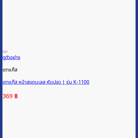
ดูตัวอย่าง
เตาแก๊ส
เตาแก๊ส หน้าสแตนเลส หัวเปลว | รุ่น K-1100
369
฿