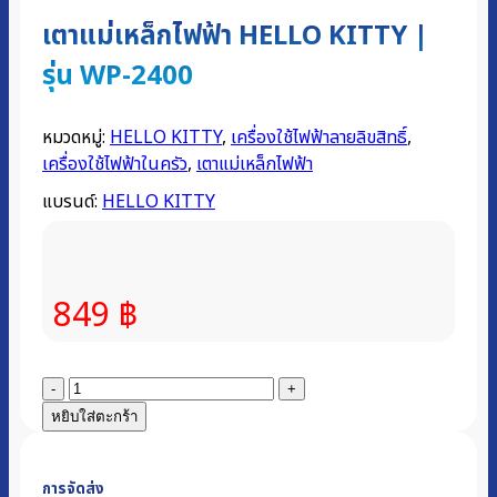
เตาแม่เหล็กไฟฟ้า HELLO KITTY |
รุ่น WP-2400
หมวดหมู่:
HELLO KITTY
,
เครื่องใช้ไฟฟ้าลายลิขสิทธิ์
,
เครื่องใช้ไฟฟ้าในครัว
,
เตาแม่เหล็กไฟฟ้า
แบรนด์:
HELLO KITTY
849
฿
จำนวน
เตา
หยิบใส่ตะกร้า
แม่
เหล็ก
การจัดส่ง
ไฟฟ้า