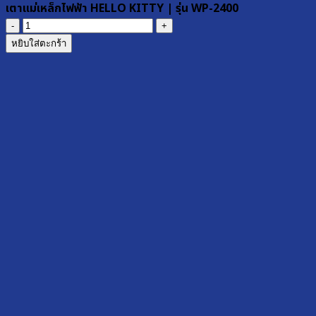
เตาแม่เหล็กไฟฟ้า HELLO KITTY | รุ่น WP-2400
จำนวน
เตา
หยิบใส่ตะกร้า
แม่
เหล็ก
ไฟฟ้า
HELLO
KITTY
|
รุ่น
WP-
2400
ชิ้น