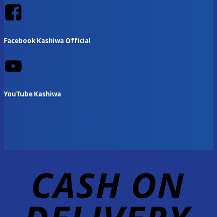
Facebook Kashiwa Official
YouTube Kashiwa
D