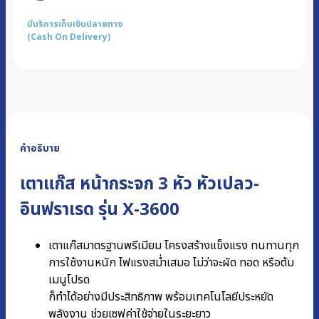
มีบริการเก็บเงินปลายทาง
(Cash On Delivery)
คำอธิบาย
เตาแก๊ส หน้ากระจก 3 หัว หัวเปลว-
อินฟราเรด รุ่น X-3600
เตาแก๊สมาตรฐานพรีเมียม โครงสร้างแข็งแรง ทนทานทุก
การใช้งานหนัก ไฟแรงสม่ำเสมอ ไม่ว่าจะผัด ทอด หรือต้ม
เมนูโปรด
ก็ทำได้อย่างมีประสิทธิภาพ พร้อมเทคโนโลยีประหยัด
พลังงาน ช่วยเซฟค่าใช้จ่ายในระยะยาว