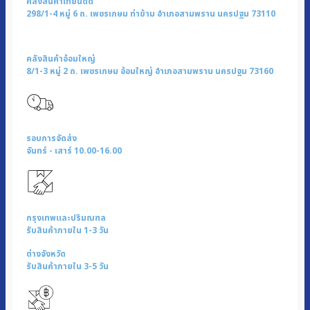
คลังสินค้าเทียนดัด
อินฟราเรด
298/1-4 หมู่ 6 ถ. เพชรเกษม ท่าข้าม อำเภอสามพราน นครปฐม 73110
|
รุ่น
คลังสินค้าอ้อมใหญ่
X-
8/1-3 หมู่ 2 ถ. เพชรเกษม อ้อมใหญ่ อำเภอสามพราน นครปฐม 73160
3600
ชิ้น
รอบการจัดส่ง
จันทร์ - เสาร์ 10.00-16.00
กรุงเทพและปริมณฑล
รับสินค้าภายใน 1-3 วัน
ต่างจังหวัด
รับสินค้าภายใน 3-5 วัน