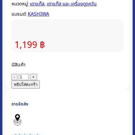
หมวดหมู่:
เตาแก๊ส
,
เตาแก๊ส และ เครื่องดูดควัน
แบรนด์:
KASHIWA
1,199
฿
มีสินค้า
จำนวน
เตา
หยิบใส่ตะกร้า
แก๊ส
หน้า
การจัดส่ง
กระจก
3
หัว
หัว
เปลว-