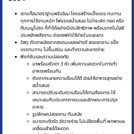
เตาแก๊สมาตราฐานพรีเมียม โครงสร้างแข็งแรง ทนทาน
ทุกการใช้งานหนัก ไฟแรงสม่ำเสมอ ไม่ว่าจะผัด ทอด หรือ
ต้มเมนูโปรด ก็ทำได้อย่างมีประสิทธิภาพ พร้อมเทคโนโลยี
ประหยัดพลังงาน ช่วยเซฟค่าใช้จ่ายในระยะยาว
วัสดุ: ตัวเตาผลิตจากสแตนเลสอย่างดี สวยเงางาม แข็ง
แรงทนทาน ไม่ขึ้นสนิม และทำความสะอาดง่าย
ฟังก์ชันและความปลอดภัย:
มาพร้อมหัวเตา 3 หัว เพิ่มความสะดวกในการทำ
อาหารพร้อมกัน
หัวเตากระจายความร้อนได้ดี ช่วยให้อาหารสุกอย่าง
สม่ำเสมอ
สามารถปรับระดับความร้อนได้ตามต้องการ ให้
เหมาะสมกับประเภทภาชนะและลักษณะการปรุง
อาหาร
รูปลักษณ์สวยงาม ทันสมัย
ขนาดกะทัดรัด จัดวางง่าย ไม่เปลืองพื้นที่ พกพาและ
เคลื่อนย้ายได้สะดวก