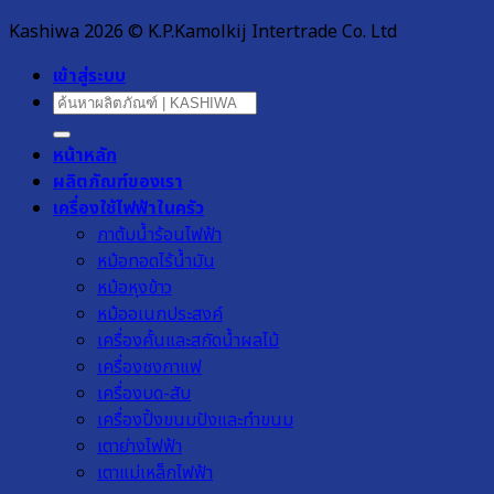
Kashiwa 2026 © K.P.Kamolkij Intertrade Co. Ltd
เข้าสู่ระบบ
ค้นหา:
หน้าหลัก
ผลิตภัณฑ์ของเรา
เครื่องใช้ไฟฟ้าในครัว
กาต้มน้ำร้อนไฟฟ้า
หม้อทอดไร้น้ำมัน
หม้อหุงข้าว
หม้ออเนกประสงค์
เครื่องคั้นและสกัดน้ำผลไม้
เครื่องชงกาแฟ
เครื่องบด-สับ
เครื่องปิ้งขนมปังและทำขนม
เตาย่างไฟฟ้า
เตาแม่เหล็กไฟฟ้า