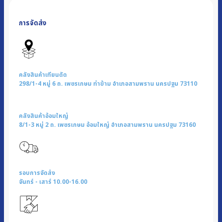
แก๊ส
หน้า
การจัดส่ง
ส
แตน
เลส
3
หัว
คลังสินค้าเทียนดัด
|
298/1-4 หมู่ 6 ถ. เพชรเกษม ท่าข้าม อำเภอสามพราน นครปฐม 73110
รุ่น
K-
คลังสินค้าอ้อมใหญ่
3004
8/1-3 หมู่ 2 ถ. เพชรเกษม อ้อมใหญ่ อำเภอสามพราน นครปฐม 73160
ชิ้น
รอบการจัดส่ง
จันทร์ - เสาร์ 10.00-16.00