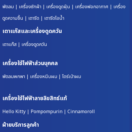
พัดลม
|
เครื่องซักผ้า
|
เครื่องดูดฝุ่น
|
เครื่องฟอกอากาศ
|
เครื่อง
ดูดความชื้น
|
เตารีด
|
เตารีดไอน้ำ
เตาแก๊สและเครื่องดูดควัน
เตาแก๊ส
|
เครื่องดูดควัน
เครื่องใช้ไฟฟ้าส่วนบุคคล
พัดลมพกพา
|
เครื่องหนีบผม
|
ไดร์เป่าผม
เครื่องใช้ไฟฟ้าลายลิขสิทธ์แท้
Hello Kitty
|
Pompompurin
|
Cinnamoroll
ฝ่ายบริการลูกค้า