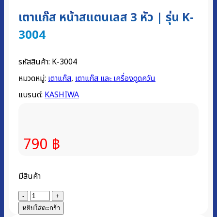
เตาแก๊ส หน้าสแตนเลส 3 หัว | รุ่น K-
3004
รหัสสินค้า:
K-3004
หมวดหมู่:
เตาแก๊ส
,
เตาแก๊ส และ เครื่องดูดควัน
แบรนด์:
KASHIWA
790
฿
มีสินค้า
จำนวน
เตา
หยิบใส่ตะกร้า