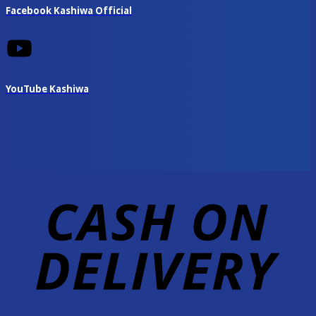
Facebook Kashiwa Official
YouTube Kashiwa
D