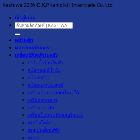
Kashiwa 2026 © K.P.Kamolkij Intertrade Co. Ltd
เข้าสู่ระบบ
ค้นหา:
หน้าหลัก
ผลิตภัณฑ์ของเรา
เครื่องใช้ไฟฟ้าในครัว
กาต้มน้ำร้อนไฟฟ้า
หม้อทอดไร้น้ำมัน
หม้อหุงข้าว
หม้ออเนกประสงค์
เครื่องคั้นและสกัดน้ำผลไม้
เครื่องชงกาแฟ
เครื่องบด-สับ
เครื่องปิ้งขนมปังและทำขนม
เตาย่างไฟฟ้า
เตาแม่เหล็กไฟฟ้า
เตาอบ