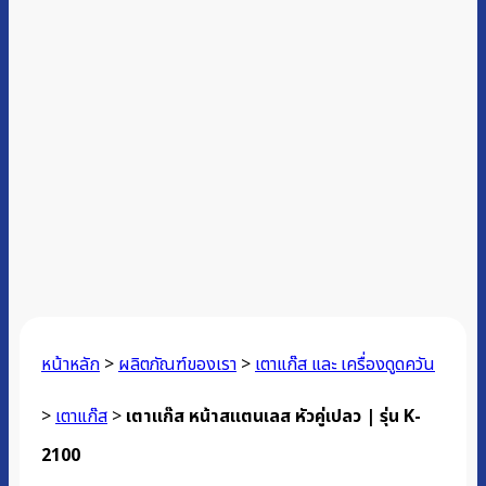
หน้าหลัก
>
ผลิตภัณฑ์ของเรา
>
เตาแก๊ส และ เครื่องดูดควัน
>
เตาแก๊ส
>
เตาแก๊ส หน้าสแตนเลส หัวคู่เปลว | รุ่น K-
2100