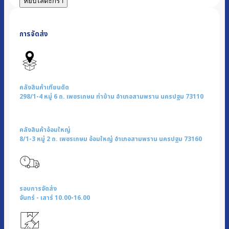
หยิบใส่ตะกร้า
แก๊ส
หน้า
การจัดส่ง
ส
แตน
เลส
หัว
เปลว
คลังสินค้าเทียนดัด
|
298/1-4 หมู่ 6 ถ. เพชรเกษม ท่าข้าม อำเภอสามพราน นครปฐม 73110
รุ่น
K-
คลังสินค้าอ้อมใหญ่
1100
8/1-3 หมู่ 2 ถ. เพชรเกษม อ้อมใหญ่ อำเภอสามพราน นครปฐม 73160
ชิ้น
รอบการจัดส่ง
จันทร์ - เสาร์ 10.00-16.00