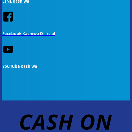
LINE Kashiwa
Facebook Kashiwa Official
YouTube Kashiwa
D