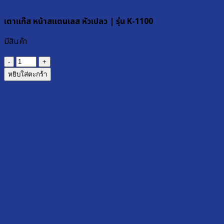
เตาแก๊ส หน้าสแตนเลส หัวเปลว | รุ่น K-1100
มีสินค้า
จำนวน
เตา
หยิบใส่ตะกร้า
แก๊ส
หน้า
ส
แตน
เลส
หัว
เปลว
|
รุ่น
K-
1100
ชิ้น