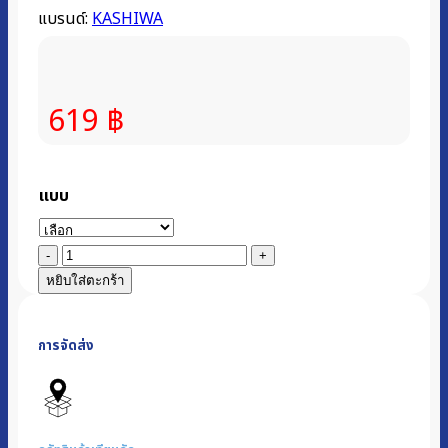
แบรนด์:
KASHIWA
619
฿
แบบ
จำนวน
ฝา
หยิบใส่ตะกร้า
ครอบ
ท่อ
การจัดส่ง
เครื่อง
ดูด
ควัน
ชิ้น