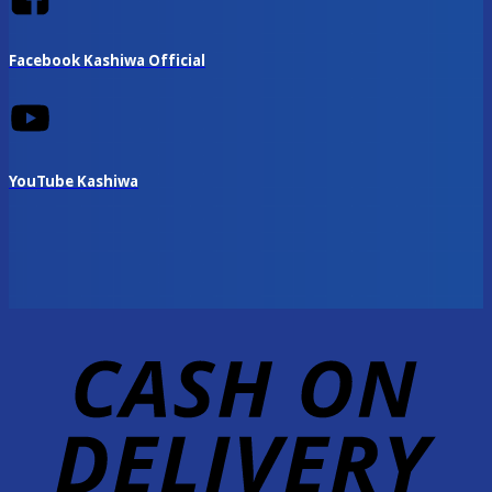
Facebook Kashiwa Official
YouTube Kashiwa
D