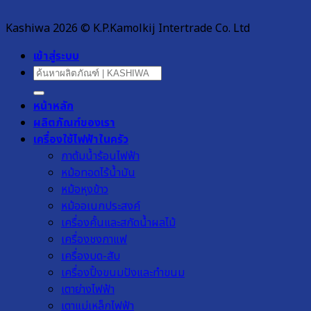
Kashiwa 2026 © K.P.Kamolkij Intertrade Co. Ltd
เข้าสู่ระบบ
ค้นหา:
หน้าหลัก
ผลิตภัณฑ์ของเรา
เครื่องใช้ไฟฟ้าในครัว
กาต้มน้ำร้อนไฟฟ้า
หม้อทอดไร้น้ำมัน
หม้อหุงข้าว
หม้ออเนกประสงค์
เครื่องคั้นและสกัดน้ำผลไม้
เครื่องชงกาแฟ
เครื่องบด-สับ
เครื่องปิ้งขนมปังและทำขนม
เตาย่างไฟฟ้า
เตาแม่เหล็กไฟฟ้า