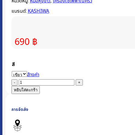
หมวดหมู่:
หม้อหุงข้าว
,
เครื่องใช้ไฟฟ้าในครัว
แบรนด์:
KASHIWA
690
฿
สี
ล้างค่า
จำนวน
หม้อ
หยิบใส่ตะกร้า
หุง
ข้าว
การจัดส่ง
2.2
ลิตร
|
รุ่น