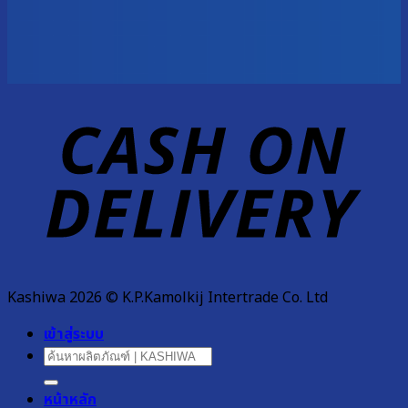
D
Kashiwa 2026 © K.P.Kamolkij Intertrade Co. Ltd
เข้าสู่ระบบ
ค้นหา:
หน้าหลัก