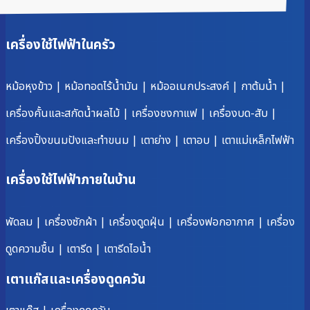
เครื่องใช้ไฟฟ้าในครัว
หม้อหุงข้าว
|
หม้อทอดไร้น้ำมัน
|
หม้ออเนกประสงค์
|
กาต้มน้ำ
|
เครื่องคั้นและสกัดน้ำผลไม้
|
เครื่องชงกาแฟ
|
เครื่องบด-สับ
|
เครื่องปิ้งขนมปังและทำขนม
|
เตาย่าง
|
เตาอบ
|
เตาแม่เหล็กไฟฟ้า
เครื่องใช้ไฟฟ้าภายในบ้าน
พัดลม
|
เครื่องซักผ้า
|
เครื่องดูดฝุ่น
|
เครื่องฟอกอากาศ
|
เครื่อง
ดูดความชื้น
|
เตารีด
|
เตารีดไอน้ำ
เตาแก๊สและเครื่องดูดควัน