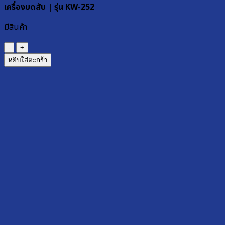
เครื่องบดสับ | รุ่น KW-252
มีสินค้า
จำนวน
เครื่อง
หยิบใส่ตะกร้า
บด
สับ
|
รุ่น
KW-
252
ชิ้น