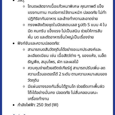
วัสดุ:
โถบดผลิตจากเนื้อแก้วหนาพิเศษ คุณภาพดี แข็ง
แรงทนทาน ทนต่อการใช้งานหนัก ปลอดภัย ไม่ทำ
ปฏิกิริยากับอาหาร และล้างทำความสะอาดง่าย
ทรงพลังด้วยชุดใบมีดสเตนเลส รูปตัว S แบบ 4 ใบ
มีด คมกริบ แข็งแรง ไม่เป็นสนิม ช่วยให้การสับ
หั่น บด และตัดอาหารชิ้นใหญ่เป็นเรื่องง่าย
ฟังก์ชันและความปลอดภัย:
สามารถบดสับวัตถุดิบได้อย่างอเนกประสงค์และ
ละเอียดเนียน เช่น เนื้อสัตว์ต่าง ๆ, ของแห้ง, เมล็ด
ธัญพืช, สมุนไพร, ผัก และผลไม้
ควบคุมง่ายด้วยสวิตช์เกียร์คู่ สามารถปรับเพิ่ม-ลด
ความเร็วมอเตอร์ได้ 2 ระดับ ตามความเหมาะสมของ
วัตถุดิบ
มีแผ่นยางรองกันลื่นใต้ฐานโถ ช่วยยึดเกาะพื้นผิว
โต๊ะได้อย่างมั่นคง ปลอดภัย ไม่สั่นคลอนขณะ
เครื่องทำงาน
กำลังไฟฟ้า: 250 วัตต์ (W)