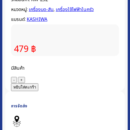
หมวดหมู่:
เครื่องบด-สับ
,
เครื่องใช้ไฟฟ้าในครัว
แบรนด์:
KASHIWA
479
฿
มีสินค้า
จำนวน
เครื่อง
หยิบใส่ตะกร้า
บด
สับ
การจัดส่ง
|
รุ่น
KW-
252