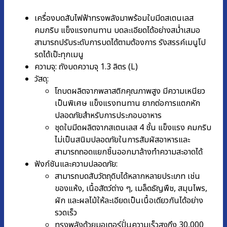
เครื่องบดสับไฟฟ้าทรงพลังมาพร้อมใบมีดสเตนเลส
คมกริบ แข็งแรงทนทาน บดละเอียดได้อย่างสม่ำเสมอ
สามารถปรับระดับการบดได้ตามต้องการ รังสรรค์เมนูโป
รดได้เป๊ะทุกเมนู
ความจุ: ถังบดความจุ 1.3 ลิตร (L)
วัสดุ:
โถบดผลิตจากพลาสติกคุณภาพสูง มีความเหนียว
เป็นพิเศษ แข็งแรงทนทาน ยากต่อการแตกหัก
ปลอดภัยสำหรับการประกอบอาหาร
ชุดใบมีดผลิตจากสเตนเลส 4 ชั้น แข็งแรง คมกริบ
ไม่เป็นสนิมปลอดภัยในการสัมผัสอาหารและ
สามารถถอดแยกชิ้นออกมาล้างทำความสะอาดได้
ฟังก์ชันและความปลอดภัย:
สามารถบดสับวัตถุดิบได้หลากหลายประเภท เช่น
ของแห้ง, เนื้อสัตว์ต่าง ๆ, เมล็ดธัญพืช, สมุนไพร,
ผัก และผลไม้ให้ละเอียดเป็นเนื้อเดียวกันได้อย่าง
รวดเร็ว
ทรงพลังด้วยมอเตอร์ปั่นความเร็วสูงถึง 30,000