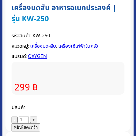
เครื่องบดสับ อาหารอเนกประสงค์ |
รุ่น KW-250
รหัสสินค้า:
KW-250
หมวดหมู่:
เครื่องบด-สับ
,
เครื่องใช้ไฟฟ้าในครัว
แบรนด์:
OXYGEN
299
฿
มีสินค้า
จำนวน
เครื่อง
หยิบใส่ตะกร้า
บด