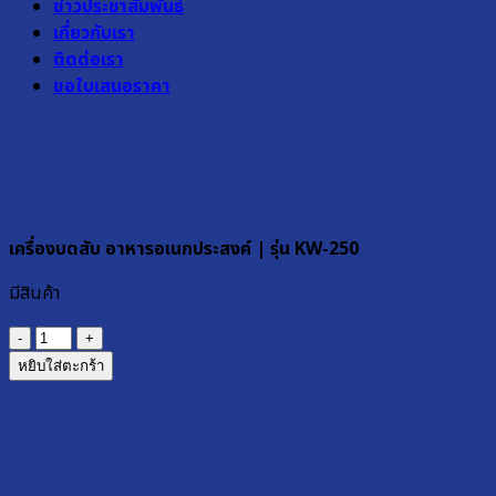
ข่าวประชาสัมพันธ์
เกี่ยวกับเรา
ติดต่อเรา
ขอใบเสนอราคา
เครื่องบดสับ อาหารอเนกประสงค์ | รุ่น KW-250
มีสินค้า
จำนวน
เครื่อง
หยิบใส่ตะกร้า
บด
สับ
อาหาร
อเนกประสงค์
|