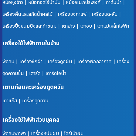
หม้อหุงข้าว
|
หม้อทอดไร้น้ำมัน
|
หม้ออเนกประสงค์
|
กาต้มน้ำ
|
เครื่องคั้นและสกัดน้ำผลไม้
|
เครื่องชงกาแฟ
|
เครื่องบด-สับ
|
เครื่องปิ้งขนมปังและทำขนม
|
เตาย่าง
|
เตาอบ
|
เตาแม่เหล็กไฟฟ้า
เครื่องใช้ไฟฟ้าภายในบ้าน
พัดลม
|
เครื่องซักผ้า
|
เครื่องดูดฝุ่น
|
เครื่องฟอกอากาศ
|
เครื่อง
ดูดความชื้น
|
เตารีด
|
เตารีดไอน้ำ
เตาแก๊สและเครื่องดูดควัน
เตาแก๊ส
|
เครื่องดูดควัน
เครื่องใช้ไฟฟ้าส่วนบุคคล
พัดลมพกพา
|
เครื่องหนีบผม
|
ไดร์เป่าผม