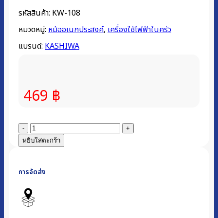
รหัสสินค้า:
KW-108
หมวดหมู่:
หม้ออเนกประสงค์
,
เครื่องใช้ไฟฟ้าในครัว
แบรนด์:
KASHIWA
469
฿
จำนวน
หม้อ
หยิบใส่ตะกร้า
สุ
กี้
การจัดส่ง
หม้อ
มินิ
กระทะ
อเนกประสงค์