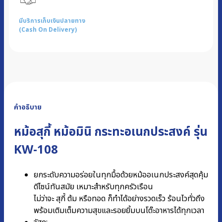
มีบริการเก็บเงินปลายทาง
(Cash On Delivery)
คำอธิบาย
หม้อสุกี้ หม้อมินิ กระทะอเนกประสงค์ รุ่น
KW-108
ยกระดับความอร่อยในทุกมื้อด้วยหม้ออเนกประสงค์สุดคุ้ม
ดีไซน์ทันสมัย เหมาะสำหรับทุกครัวเรือน
ไม่ว่าจะ สุกี้ ต้ม หรือทอด ก็ทำได้อย่างรวดเร็ว ร้อนไวทั่วถึง
พร้อมเติมเต็มความสุขและรอยยิ้มบนโต๊ะอาหารได้ทุกเวลา