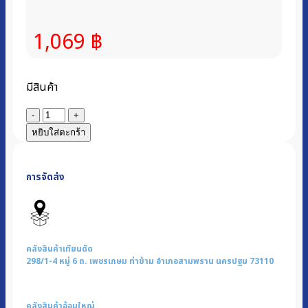
1,069
฿
มีสินค้า
จำนวน
ถัง
หยิบใส่ตะกร้า
น้ำ
ร้อน
การจัดส่ง
ไฟฟ้า
4.5
ลิตร
|
รุ่น
คลังสินค้าเทียนดัด
YL-
298/1-4 หมู่ 6 ถ. เพชรเกษม ท่าข้าม อำเภอสามพราน นครปฐม 73110
04L
ชิ้น
คลังสินค้าอ้อมใหญ่