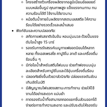
โครงสร้างตัวเครื่องผลิตจากอลูมิเนียมอัลลอยด์
แบบหล่อขึ้นรูป คุณภาพสูง แข็งแรงทนทาน ทน
ความร้อนได้ดี ใช้งานได้ยาวนาน
หม้อต้มน้ำภายในผลิตจากสเตนเลสสตีล ให้ความ
ร้อนได้อย่างรวดเร็วและสม่ำเสมอ
ฟังก์ชันและความปลอดภัย:
สกัดกาแฟรสชาติเข้มข้น หอมนุ่มนวล ด้วยปั๊มแรง
ดันไอน้ำสูง 15 บาร์
รองรับการรังสรรค์เมนูกาแฟยอดนิยมได้หลาก
หลาย ทั้งเอสเพรสโซ คาปูชิโน ลาเต้ และเครื่องดื่ม
ร้อนอื่น ๆ
มีท่อไอน้ำสำหรับสตีมโฟมนม ช่วยทำฟองนมนุ่ม
ละเอียดสำหรับคาปูชิโนและใช้อุ่นเครื่องดื่มร้อน
ปลอดภัยยิ่งขึ้นด้วยวาล์วนิรภัย ปล่อยแรงดันส่วน
เกินอัตโนมัติ
มีสัญญาณไฟแสดงสถานะการทำงาน ช่วยให้ใช้
งานได้อย่างสะดวก แม่นยำ
ถาดรองรับน้ำทิ้งสามารถถอดแยกชิ้นส่วนออกได้
ง่ายต่อการทำความสะอาด และปรับระดับให้รองรับ