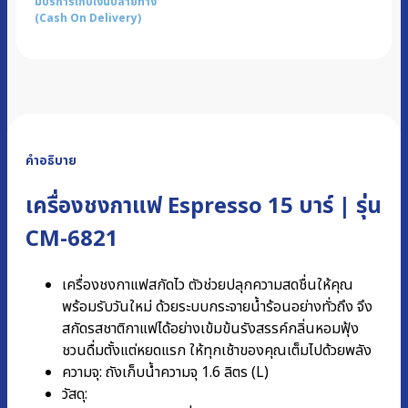
มีบริการเก็บเงินปลายทาง
(Cash On Delivery)
คำอธิบาย
เครื่องชงกาแฟ Espresso 15 บาร์ | รุ่น
CM-6821
เครื่องชงกาแฟสกัดไว ตัวช่วยปลุกความสดชื่นให้คุณ
พร้อมรับวันใหม่ ด้วยระบบกระจายน้ำร้อนอย่างทั่วถึง จึง
สกัดรสชาติกาแฟได้อย่างเข้มข้นรังสรรค์กลิ่นหอมฟุ้ง
ชวนดื่มตั้งแต่หยดแรก ให้ทุกเช้าของคุณเต็มไปด้วยพลัง
ความจุ: ถังเก็บน้ำความจุ 1.6 ลิตร (L)
วัสดุ: