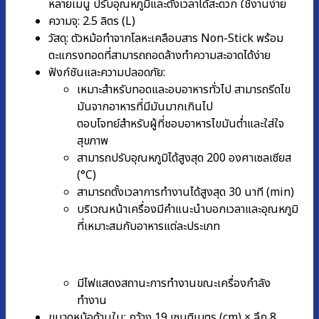
หลายเมนู ปรับอุณหภูมิและตั้งเวลาได้สะดวก ใช้งานง่าย
ความจุ: 2.5 ลิตร (L)
วัสดุ: ตัวหม้อทำจากโลหะเคลือบสาร Non-Stick พร้อม
ตะแกรงทอดที่สามารถถอดล้างทำความสะอาดได้ง่าย
ฟังก์ชันและความปลอดภัย:
เหมาะสำหรับทอดและอบอาหารทั่วไป สามารถรีดไข
มันจากอาหารที่มีมันมากเกินไป
ตอบโจทย์สำหรับผู้ที่ชอบอาหารไขมันต่ำและใส่ใจ
สุขภาพ
สามารถปรับอุณหภูมิได้สูงสุด 200 องศาเซลเซียส
(°C)
สามารถตั้งเวลาการทำงานได้สูงสุด 30 นาที (min)
บริเวณหน้าเครื่องมีคำแนะนำบอกเวลาและอุณหภูมิ
ที่เหมาะสมกับอาหารแต่ละประเภท
มีไฟแสดงสถานะการทำงานขณะเครื่องกำลัง
ทำงาน
ขนาดหม้อด้านใน: กว้าง 19 เซนติเมตร (cm) × ลึก 8