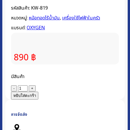
รหัสสินค้า:
KW-819
หมวดหมู่:
หม้อทอดไร้น้ำมัน
,
เครื่องใช้ไฟฟ้าในครัว
แบรนด์:
OXYGEN
890
฿
มีสินค้า
จำนวน
หม้อ
หยิบใส่ตะกร้า
ทอด
ไร้
การจัดส่ง
น้ำมัน
2.5
ลิตร