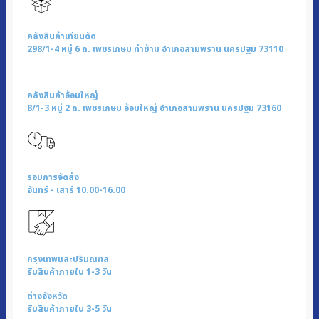
|
รุ่น
คลังสินค้าเทียนดัด
KW-
298/1-4 หมู่ 6 ถ. เพชรเกษม ท่าข้าม อำเภอสามพราน นครปฐม 73110
819
ชิ้น
คลังสินค้าอ้อมใหญ่
8/1-3 หมู่ 2 ถ. เพชรเกษม อ้อมใหญ่ อำเภอสามพราน นครปฐม 73160
รอบการจัดส่ง
จันทร์ - เสาร์ 10.00-16.00
กรุงเทพและปริมณฑล
รับสินค้าภายใน 1-3 วัน
ต่างจังหวัด
รับสินค้าภายใน 3-5 วัน