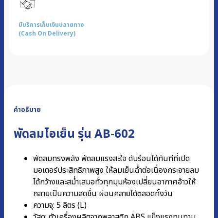
มีบริการเก็บเงินปลายทาง
(Cash On Delivery)
คำอธิบาย
พัดลมไอเย็น รุ่น AB-602
พัดลมทรงพลัง พัดลมแรงสะใจ ดับร้อนได้ทันทีที่เปิด
มอเตอร์ประสิทธิภาพสูง ให้ลมเย็นฉ่ำต่อเนื่องกระจายลม
ได้กว้างและสม่ำเสมอทั่วทุกมุมห้องเปลี่ยนอากาศอ้าวให้
กลายเป็นความสดชื่น ผ่อนคลายได้ตลอดทั้งวัน
ความจุ: 5 ลิตร (L)
วัสดุ: ตัวเครื่องผลิตจากพลาสติก ABS แข็งแรงทนทาน