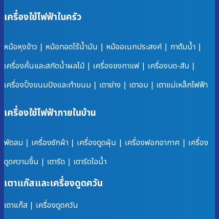
เครื่องใช้ไฟฟ้าในครัว
หม้อหุงข้าว
|
หม้อทอดไร้น้ำมัน
|
หม้ออเนกประสงค์
|
กาต้มน้ำ
|
เครื่องคั้นและสกัดน้ำผลไม้
|
เครื่องชงกาแฟ
|
เครื่องบด-สับ
|
เครื่องปิ้งขนมปังและทำขนม
|
เตาย่าง
|
เตาอบ
|
เตาแม่เหล็กไฟฟ้า
เครื่องใช้ไฟฟ้าภายในบ้าน
พัดลม
|
เครื่องซักผ้า
|
เครื่องดูดฝุ่น
|
เครื่องฟอกอากาศ
|
เครื่อง
ดูดความชื้น
|
เตารีด
|
เตารีดไอน้ำ
เตาแก๊สและเครื่องดูดควัน
เตาแก๊ส
|
เครื่องดูดควัน