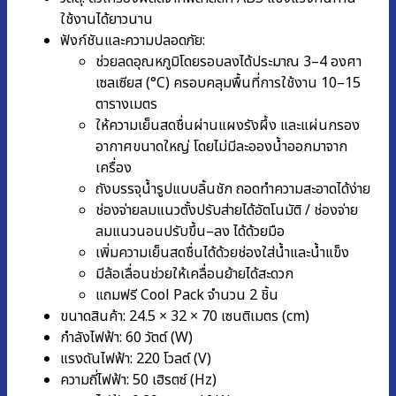
ใช้งานได้ยาวนาน
ฟังก์ชันและความปลอดภัย:
ช่วยลดอุณหภูมิโดยรอบลงได้ประมาณ 3–4 องศา
เซลเซียส (°C) ครอบคลุมพื้นที่การใช้งาน 10–15
ตารางเมตร
ให้ความเย็นสดชื่นผ่านแผงรังผึ้ง และแผ่นกรอง
อากาศขนาดใหญ่ โดยไม่มีละอองน้ำออกมาจาก
เครื่อง
ถังบรรจุน้ำรูปแบบลิ้นชัก ถอดทำความสะอาดได้ง่าย
ช่องจ่ายลมแนวตั้งปรับส่ายได้อัตโนมัติ / ช่องจ่าย
ลมแนวนอนปรับขึ้น–ลง ได้ด้วยมือ
เพิ่มความเย็นสดชื่นได้ด้วยช่องใส่น้ำและน้ำแข็ง
มีล้อเลื่อนช่วยให้เคลื่อนย้ายได้สะดวก
แถมฟรี Cool Pack จำนวน 2 ชิ้น
ขนาดสินค้า: 24.5 × 32 × 70 เซนติเมตร (cm)
กำลังไฟฟ้า: 60 วัตต์ (W)
แรงดันไฟฟ้า: 220 โวลต์ (V)
ความถี่ไฟฟ้า: 50 เฮิรตซ์ (Hz)