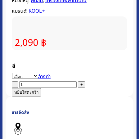
หมวดหมู่:
พัดลม
,
เครื่องใช้ไฟฟ้าในบ้าน
แบรนด์:
KOOL+
2,090
฿
สี
ล้างค่า
จำนวน
พัดลม
หยิบใส่ตะกร้า
ไอ
เย็น
การจัดส่ง
|
รุ่น
AB-
602