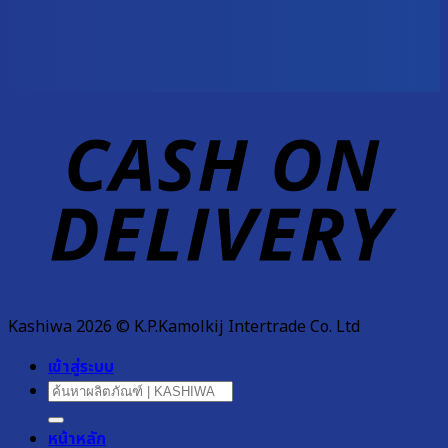
D
Kashiwa 2026 © K.P.Kamolkij Intertrade Co. Ltd
เข้าสู่ระบบ
ค้นหา:
หน้าหลัก