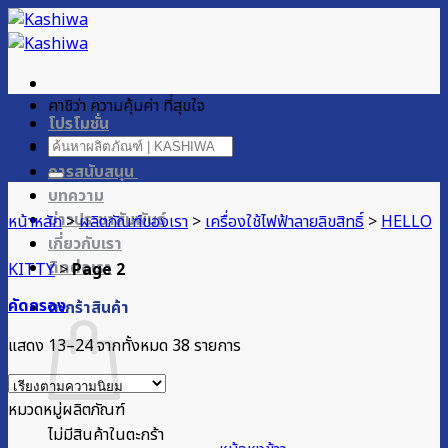
ข้าม
ไป
ยัง
เนื้อหา
คาชิว่า ความคุ้มค่า ที่สุขใจ
โปรโมชั่น
ค้นหา:
ผลิตภัณฑ์ของเรา
การสนับสนุน
บทความ
ข่าวประชาสัมพันธ์
หน้าหลัก
>
ผลิตภัณฑ์ของเรา
>
เครื่องใช้ไฟฟ้าลายลิขสิทธิ์
>
HELLO
เกี่ยวกับเรา
ติดต่อเรา
KITTY
>
Page 2
คัดกรอง
ตะกร้าสินค้า
Sorted
แสดง 13–24 จากทั้งหมด 38 รายการ
by
popularity
หมวดหมู่ผลิตภัณฑ์
ไม่มีสินค้าในตะกร้า