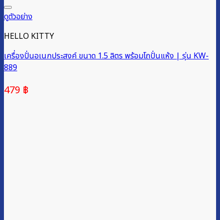
ดูตัวอย่าง
HELLO KITTY
เครื่องปั่นอเนกประสงค์ ขนาด 1.5 ลิตร พร้อมโถปั่นแห้ง | รุ่น KW-
889
479
฿