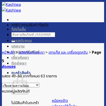
ข้าม
ไป
ยัง
เนื้อหา
คาชิว่า ความคุ้มค่า ที่สุขใจ
โปรโมชั่น
ค้นหา:
ผลิตภัณฑ์ของเรา
การสนับสนุน
บทความ
ข่าวประชาสัมพันธ์
หน้าหลัก
>
ผลิตภัณฑ์ของเรา
>
เตาแก๊ส และ เครื่องดูดควัน
>
Page
เกี่ยวกับเรา
5
ติดต่อเรา
คัดกรอง
ตะกร้าสินค้า
Sorted
แสดง 49–60 จากทั้งหมด 63 รายการ
by
popularity
หมวดหมู่ผลิตภัณฑ์
หม้อหุงข้าว
ไม่มีสินค้าในตะกร้า