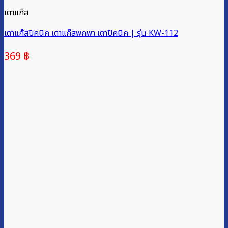
เตาแก๊ส
เตาแก๊สปิคนิค เตาแก๊สพกพา เตาปิคนิค | รุ่น KW-112
369
฿