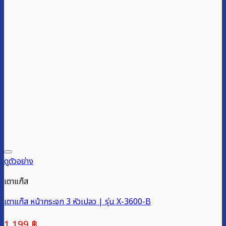
ดูตัวอย่าง
เตาแก๊ส
เตาแก๊ส หน้ากระจก 3 หัวเปลว | รุ่น X-3600-B
1,199
฿