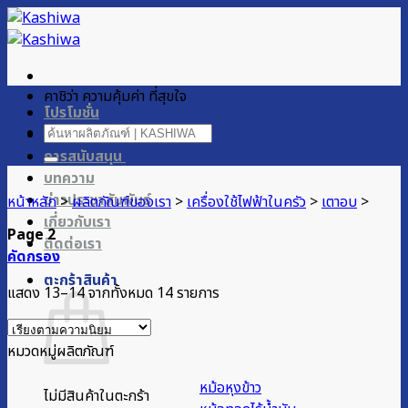
ข้าม
ไป
ยัง
เนื้อหา
คาชิว่า ความคุ้มค่า ที่สุขใจ
โปรโมชั่น
ค้นหา:
ผลิตภัณฑ์ของเรา
การสนับสนุน
บทความ
ข่าวประชาสัมพันธ์
หน้าหลัก
>
ผลิตภัณฑ์ของเรา
>
เครื่องใช้ไฟฟ้าในครัว
>
เตาอบ
>
เกี่ยวกับเรา
Page 2
ติดต่อเรา
คัดกรอง
ตะกร้าสินค้า
Sorted
แสดง 13–14 จากทั้งหมด 14 รายการ
by
popularity
หมวดหมู่ผลิตภัณฑ์
หม้อหุงข้าว
ไม่มีสินค้าในตะกร้า