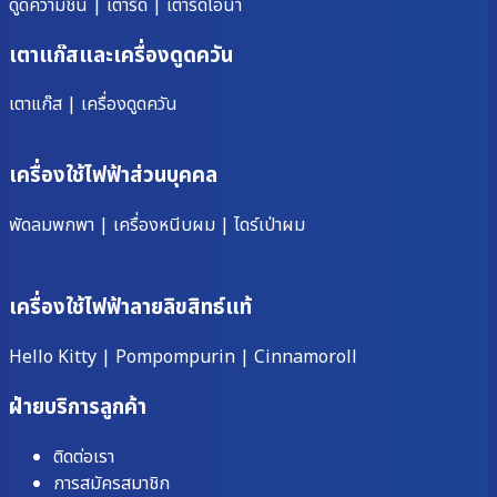
ดูดความชื้น
|
เตารีด
|
เตารีดไอน้ำ
เตาแก๊สและเครื่องดูดควัน
เตาแก๊ส
|
เครื่องดูดควัน
เครื่องใช้ไฟฟ้าส่วนบุคคล
พัดลมพกพา
|
เครื่องหนีบผม
|
ไดร์เป่าผม
เครื่องใช้ไฟฟ้าลายลิขสิทธ์แท้
Hello Kitty
|
Pompompurin
|
Cinnamoroll
ฝ่ายบริการลูกค้า
ติดต่อเรา
การสมัครสมาชิก