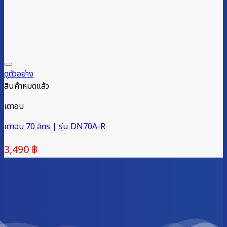
ดูตัวอย่าง
สินค้าหมดแล้ว
เตาอบ
เตาอบ 70 ลิตร | รุ่น DN70A-R
3,490
฿