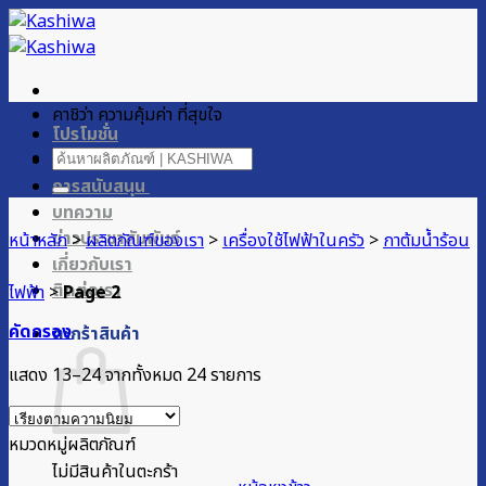
ข้าม
ไป
ยัง
เนื้อหา
คาชิว่า ความคุ้มค่า ที่สุขใจ
โปรโมชั่น
ค้นหา:
ผลิตภัณฑ์ของเรา
การสนับสนุน
บทความ
ข่าวประชาสัมพันธ์
หน้าหลัก
>
ผลิตภัณฑ์ของเรา
>
เครื่องใช้ไฟฟ้าในครัว
>
กาต้มน้ำร้อน
เกี่ยวกับเรา
ติดต่อเรา
ไฟฟ้า
>
Page 2
คัดกรอง
ตะกร้าสินค้า
Sorted
แสดง 13–24 จากทั้งหมด 24 รายการ
by
popularity
หมวดหมู่ผลิตภัณฑ์
ไม่มีสินค้าในตะกร้า