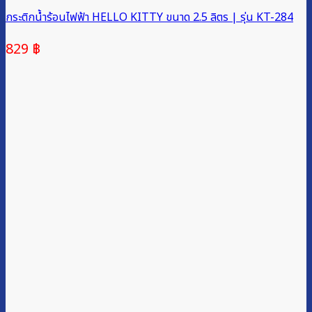
กระติกน้ำร้อนไฟฟ้า HELLO KITTY ขนาด 2.5 ลิตร | รุ่น KT-284
829
฿